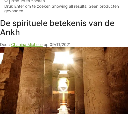
Druk
Enter
om te zoeken
Showing all results:
Geen producten
gevonden.
De spirituele betekenis van de
Ankh
Door:
Chanina Michelle
op 09/11/2021