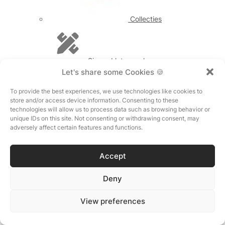
Collecties
Sieraad laten maken
Let's share some Cookies 🍪
To provide the best experiences, we use technologies like cookies to
store and/or access device information. Consenting to these
Maattabel
technologies will allow us to process data such as browsing behavior or
unique IDs on this site. Not consenting or withdrawing consent, may
adversely affect certain features and functions.
Verlanglijst
Ontdek
Accept
Ons Verhaal
Heilige Geometrie
Spiritualiteit
Deny
Materialen
Get in Touch
Contact
View preferences
Nieuwsbrief
Reviews
Retour