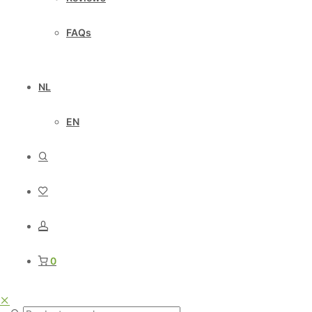
FAQs
NL
EN
0