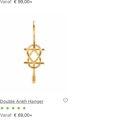
Vanaf
€
99,00
+
Waardering
2.00
uit 5
Double Ankh Hanger
Vanaf
€
69,00
+
Waardering
4.86
uit 5