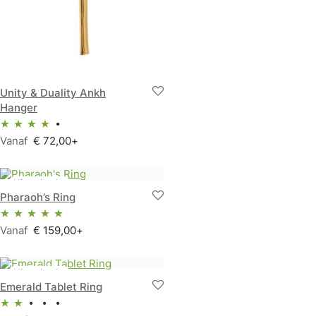
Unity & Duality Ankh
Hanger
Vanaf
€
72,00
+
Waardering
4.00
uit 5
Pharaoh’s Ring
Vanaf
€
159,00
+
Waardering
5.00
uit 5
Emerald Tablet Ring